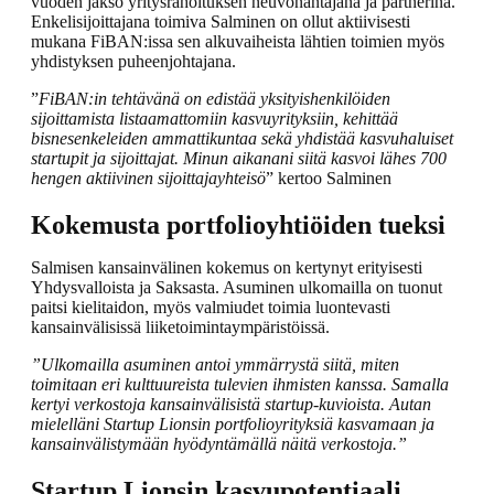
vuoden jakso yritysrahoituksen neuvonantajana ja partnerina.
Enkelisijoittajana toimiva Salminen on ollut aktiivisesti
mukana FiBAN:issa sen alkuvaiheista lähtien toimien myös
yhdistyksen puheenjohtajana.
”
FiBAN:in tehtävänä on edistää yksityishenkilöiden
sijoittamista listaamattomiin kasvuyrityksiin, kehittää
bisnesenkeleiden ammattikuntaa sekä yhdistää kasvuhaluiset
startupit ja sijoittajat.
Minun aikanani siitä kasvoi lähes 700
hengen aktiivinen sijoittajayhteisö
” kertoo Salminen
Kokemusta portfolioyhtiöiden tueksi
Salmisen kansainvälinen kokemus on kertynyt erityisesti
Yhdysvalloista ja Saksasta. Asuminen ulkomailla on tuonut
paitsi kielitaidon, myös valmiudet toimia luontevasti
kansainvälisissä liiketoimintaympäristöissä.
”Ulkomailla asuminen antoi ymmärrystä siitä, miten
toimitaan eri kulttuureista tulevien ihmisten kanssa. Samalla
kertyi verkostoja kansainvälisistä startup-kuvioista. Autan
mielelläni Startup Lionsin portfolioyrityksiä kasvamaan ja
kansainvälistymään hyödyntämällä näitä verkostoja.”
Startup Lionsin kasvupotentiaali