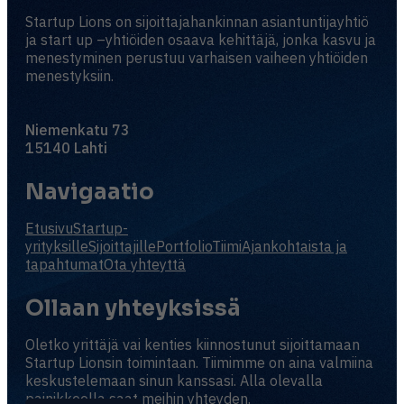
Startup Lions on sijoittajahankinnan asiantuntijayhtiö
ja start up –yhtiöiden osaava kehittäjä, jonka kasvu ja
menestyminen perustuu varhaisen vaiheen yhtiöiden
menestyksiin.
Niemenkatu 73
15140 Lahti
Navigaatio
Etusivu
Startup-
yrityksille
Sijoittajille
Portfolio
Tiimi
Ajankohtaista ja
tapahtumat
Ota yhteyttä
Ollaan yhteyksissä
Oletko yrittäjä vai kenties kiinnostunut sijoittamaan
Startup Lionsin toimintaan. Tiimimme on aina valmiina
keskustelemaan sinun kanssasi. Alla olevalla
painikkeella saat meihin yhteyden.