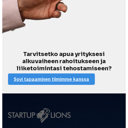
Tarvitsetko apua yrityksesi
alkuvaiheen rahoitukseen ja
liiketoimintasi tehostamiseen?
Sovi tapaaminen tiimimme kanssa