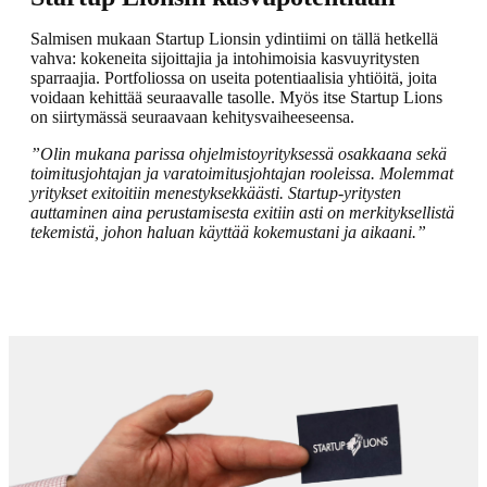
Salmisen mukaan Startup Lionsin ydintiimi on tällä hetkellä
vahva: kokeneita sijoittajia ja intohimoisia kasvuyritysten
sparraajia. Portfoliossa on useita potentiaalisia yhtiöitä, joita
voidaan kehittää seuraavalle tasolle. Myös itse Startup Lions
on siirtymässä seuraavaan kehitysvaiheeseensa.
”Olin mukana parissa ohjelmistoyrityksessä osakkaana sekä
toimitusjohtajan ja varatoimitusjohtajan rooleissa. Molemmat
yritykset exitoitiin menestyksekkäästi. Startup-yritysten
auttaminen aina perustamisesta exitiin asti on merkityksellistä
tekemistä, johon haluan käyttää kokemustani ja aikaani.”