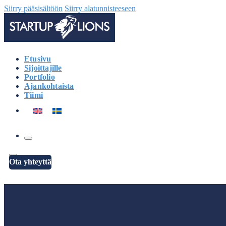
Siirry pääsisältöön
Siirry alatunnisteeseen
Etusivu
Sijoittajille
Portfolio
Ajankohtaista
Tiimi
Ota yhteyttä